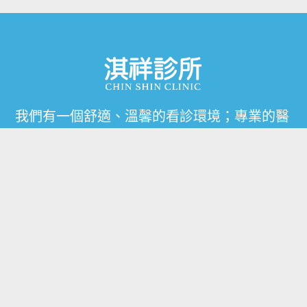
我們有一個舒適、溫馨的看診環境；專業的醫
護人員，與您一起勇敢面對困境，讓身心俱疲
的您重新找回生命力。
撥打預約專線
地址：台中市豐原區中正路253號
聯絡電話：
04-2528-9595