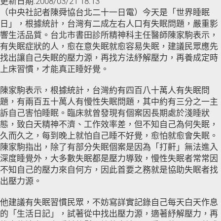
更新日期:2008/03/21 18:13
（中央社記者陳舜協台北二十一日電）今天是「世界睡眠
日」，根據統計，台灣有二成左右人口有失眠問題，嚴重影
響生活品質。台北市書田診所精神科主任醫師陳家駒表示，
有失眠症狀的人，愈在意失眠就愈容易失眠，建議民眾應先
找出讓自己失眠的壓力源，再找方法紓解壓力，再養成定時
上床習慣，才能真正睡好覺。
陳家駒表示，根據統計，台灣約有四百八十萬人有失眠問
題，有兩百五十萬人有慢性失眠問題，其中約有三分之一主
訴自己害怕睡眠。臨床就曾發現有個案因長期處於淺睡狀
態，致白天精神不濟、工作效率差，但不知自己為何失眠，
久而久之，每到晚上就怕自己睡不好覺，愈怕就愈會失眠。
陳家駒指出，除了有部分失眠個案是因為「打鼾」無法進入
深度睡覺外，大多數失眠都是壓力導致，慢性失眠者常常因
不知自己的壓力來自何方，因此首要之務就是協助失眠者找
出壓力源。
他建議有失眠習慣民眾，不妨寫詳實記錄自己每天白天作息
的「生活日記」，試著從中找出壓力源，適著紓解壓力，再